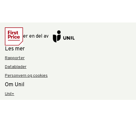
er en del av
Les mer
Rapporter
Datablader
Personvern og cookies
Om Unil
Unil+
Leverandørinformasjon
Supplier information
Om Unil
Kontakt oss