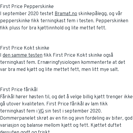
First Price Pepperskinke
I september 2020 testet
Bramat.no
skinkepålegg, og vår
pepperskinke fikk terningkast fem i testen. Pepperskinken
fikk pluss for bra kjøttinnhold og lite mettet fett.
First Price Kokt skinke
I
den samme testen
fikk First Price Kokt skinke også
terningkast fem. Ernæringfysiologen kommenterte at det
var bra med kjøtt og lite mettet fett, men litt mye salt.
First Price fårikål
Fårikål hører høsten til, og det å velge billig kjøtt trenger ikke
gå utover kvaliteten. First Price fårikål av lam fikk
terningkast fem i
VG
sin test i september 2020.
Dommerpanelet skrøt av en fin og jevn fordeling av biter, god
variasjon og balanse mellom kjøtt og fett. Kjøttet duftet
dessuten godt og friskt.