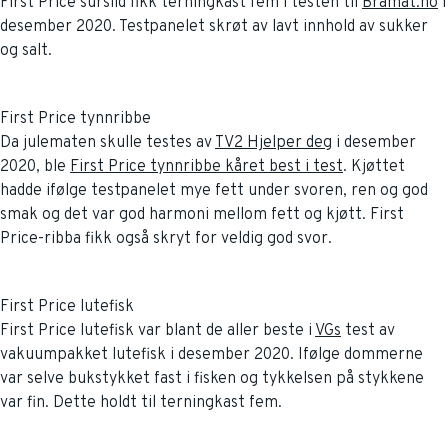
First Price sursild fikk terningkast fem i testen til
Bramat.no
i
desember 2020. Testpanelet skrøt av lavt innhold av sukker
og salt.
First Price tynnribbe
Da julematen skulle testes av
TV2 Hjelper deg
i desember
2020, ble
First Price tynnribbe kåret best i test
. Kjøttet
hadde ifølge testpanelet mye fett under svoren, ren og god
smak og det var god harmoni mellom fett og kjøtt. First
Price-ribba fikk også skryt for veldig god svor.
First Price lutefisk
First Price lutefisk var blant de aller beste i
VGs
test av
vakuumpakket lutefisk i desember 2020. Ifølge dommerne
var selve bukstykket fast i fisken og tykkelsen på stykkene
var fin. Dette holdt til terningkast fem.