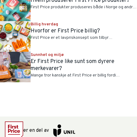
Hvem produserer First Price produkter?
First Price produkter produseres både i Norge og andre
steder i verden. Her viser vi deg hvordan du ser hvem
som produserer hva.
Billig hverdag
Hvorfor er First Price billig?
First Price er et lavpriskonsept som tilbyr
dagligvareprodukter til en billigere pris, takket være en
optimalisert verdikjede.
Sunnhet og miljø
Er First Price like sunt som dyrere
merkevarer?
Mange tror kanskje at First Price er billig fordi
produktene inneholder mye salt, vann, sukker eller annet
som ikke er så sunt. Det stemmer ikke!
er en del av