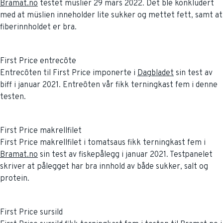
Bramat.no
testet müslier 29 mars 2022. Det ble konkludert
med at müslien inneholder lite sukker og mettet fett, samt at
fiberinnholdet er bra.
First Price entrecôte
Entrecôten til First Price imponerte i
Dagbladet
sin test av
biff i januar 2021. Entreôten vår fikk terningkast fem i denne
testen.
First Price makrellfilet
First Price makrellfilet i tomatsaus fikk terningkast fem i
Bramat.no
sin test av fiskepålegg i januar 2021. Testpanelet
skriver at pålegget har bra innhold av både sukker, salt og
protein.
First Price sursild