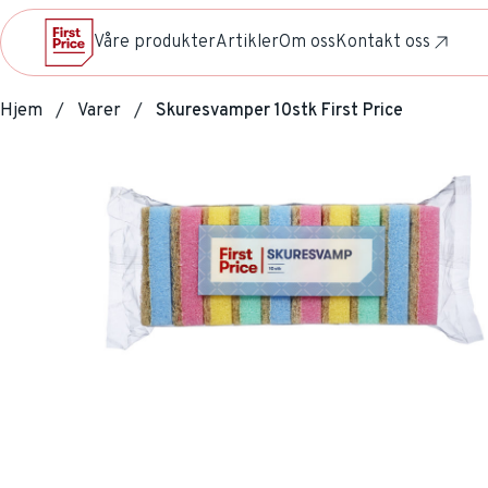
Våre produkter
Artikler
Om oss
Kontakt oss
Hjem
Varer
Skuresvamper 10stk First Price